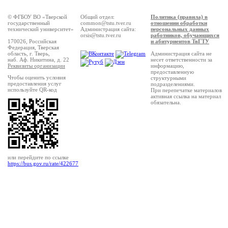
© ФГБОУ ВО «Тверской
Общий отдел:
Политика (правила) в
государственный
common@tstu.tver.ru
отношении обработки
технический университет»
Администрация сайта:
персональных данных
orsis@tstu.tver.ru
работников, обучающихся
170026, Российская
и абитуриентов ТвГТУ
Федерация, Тверская
область, г. Тверь,
Администрация сайта не
наб. Аф. Никитина, д. 22
несет ответственности за
Реквизиты организации
информацию,
предоставленную
Чтобы оценить условия
структурными
предоставления услуг
подразделениями.
используйте QR-код
При перепечатке материалов
активная ссылка на материал
обязательна.
или перейдите по ссылке
https://bus.gov.ru/rate/422677