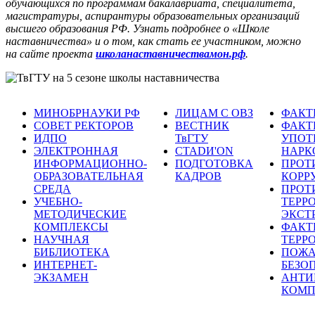
обучающихся по программам бакалавриата, специалитета,
магистратуры, аспирантуры образовательных организаций
высшего образования РФ. Узнать подробнее о «Школе
наставничества» и о том, как стать ее участником, можно
на сайте проекта
школанаставничествамон.рф
.
МИНОБРНАУКИ РФ
ЛИЦАМ С ОВЗ
ФАКТ
СОВЕТ РЕКТОРОВ
ВЕСТНИК
ФАКТ
ИДПО
ТвГТУ
УПОТ
ЭЛЕКТРОННАЯ
СТАDИ'ON
НАРК
ИНФОРМАЦИОННО-
ПОДГОТОВКА
ПРОТ
ОБРАЗОВАТЕЛЬНАЯ
КАДРОВ
КОРР
СРЕДА
ПРОТ
УЧЕБНО-
ТЕРР
МЕТОДИЧЕСКИЕ
ЭКСТ
КОМПЛЕКСЫ
ФАКТ
НАУЧНАЯ
ТЕРР
БИБЛИОТЕКА
ПОЖА
ИНТЕРНЕТ-
БЕЗО
ЭКЗАМЕН
АНТИ
КОМП