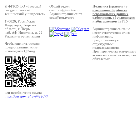
© ФГБОУ ВО «Тверской
Общий отдел:
Политика (правила) в
государственный
common@tstu.tver.ru
отношении обработки
технический университет»
Администрация сайта:
персональных данных
orsis@tstu.tver.ru
работников, обучающихся
170026, Российская
и абитуриентов ТвГТУ
Федерация, Тверская
область, г. Тверь,
Администрация сайта не
наб. Аф. Никитина, д. 22
несет ответственности за
Реквизиты организации
информацию,
предоставленную
Чтобы оценить условия
структурными
предоставления услуг
подразделениями.
используйте QR-код
При перепечатке материалов
активная ссылка на материал
обязательна.
или перейдите по ссылке
https://bus.gov.ru/rate/422677