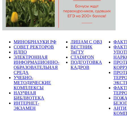
МИНОБРНАУКИ РФ
ЛИЦАМ С ОВЗ
ФАКТ
СОВЕТ РЕКТОРОВ
ВЕСТНИК
ФАКТ
ИДПО
ТвГТУ
УПОТ
ЭЛЕКТРОННАЯ
СТАDИ'ON
НАРК
ИНФОРМАЦИОННО-
ПОДГОТОВКА
ПРОТ
ОБРАЗОВАТЕЛЬНАЯ
КАДРОВ
КОРР
СРЕДА
ПРОТ
УЧЕБНО-
ТЕРР
МЕТОДИЧЕСКИЕ
ЭКСТ
КОМПЛЕКСЫ
ФАКТ
НАУЧНАЯ
ТЕРР
БИБЛИОТЕКА
ПОЖА
ИНТЕРНЕТ-
БЕЗО
ЭКЗАМЕН
АНТИ
КОМП